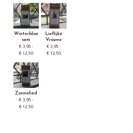
Winterbloe
Lieflijke
sem
Vrouwe
€
3,95
-
€
3,95
-
Prijsklasse:
Prijsklasse:
€
12,50
€
12,50
€ 3,95
€ 3,95
tot
tot
€ 12,50
€ 12,50
Zonnelied
€
3,95
-
Prijsklasse:
€
12,50
€ 3,95
tot
€ 12,50