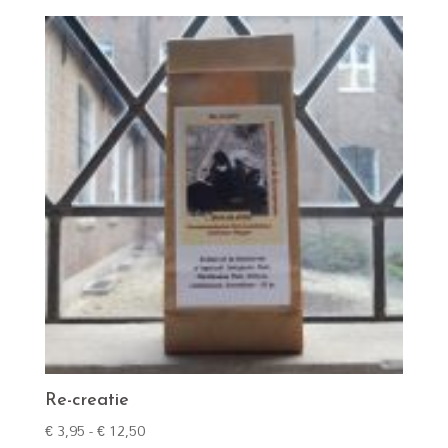
tot
€ 12,50
Re-creatie
Prijsklasse:
€
3,95
-
€
12,50