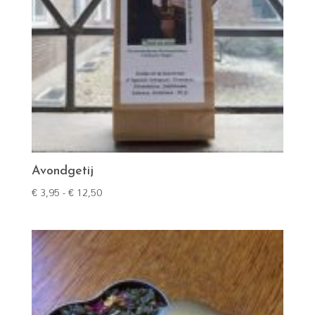
Avondgetij
Prijsklasse:
€
3,95
-
€
12,50
€ 3,95
tot
€ 12,50