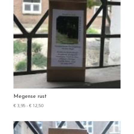
Megense rust
Prijsklasse:
€
3,95
-
€
12,50
€ 3,95
tot
€ 12,50