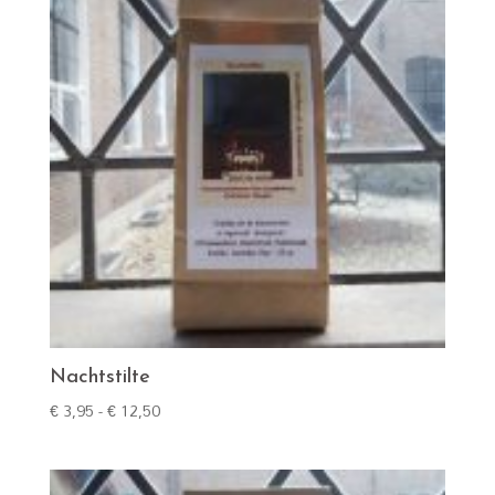
Nachtstilte
Prijsklasse:
€
3,95
-
€
12,50
€ 3,95
tot
€ 12,50