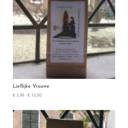
Lieflijke Vrouwe
Prijsklasse:
€
3,95
-
€
12,50
€ 3,95
tot
€ 12,50