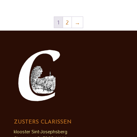
€ 3,95
tot
€ 12,50
1
2
→
ZUSTERS CLARISSEN
klooster Sint-Josephsberg