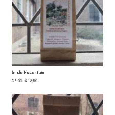
In de Rozentuin
Prijsklasse:
€
3,95
-
€
12,50
€ 3,95
tot
€ 12,50