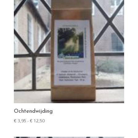
Ochtendwijding
Prijsklasse:
€
3,95
-
€
12,50
€ 3,95
tot