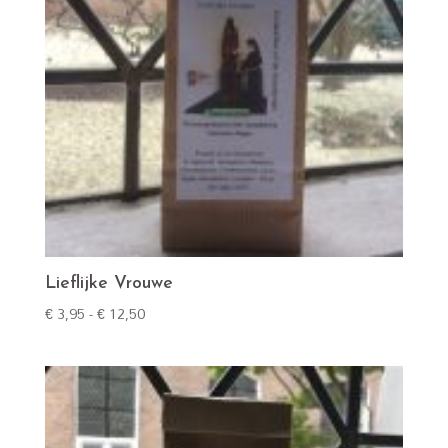
Lieflijke Vrouwe
Prijsklasse:
€
3,95
-
€
12,50
€ 3,95
tot
€ 12,50