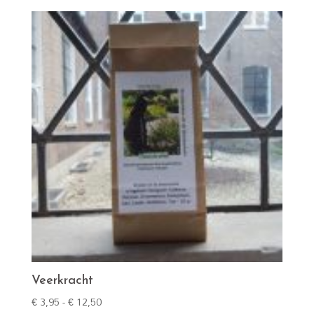
tot
€ 12,50
Veerkracht
Prijsklasse:
€
3,95
-
€
12,50