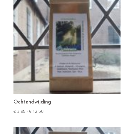
Ochtendwijding
Prijsklasse:
€
3,95
-
€
12,50
€ 3,95
tot
€ 12,50