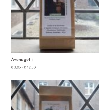
Avondgetij
Prijsklasse:
€
3,95
-
€
12,50
€ 3,95
tot
€ 12,50