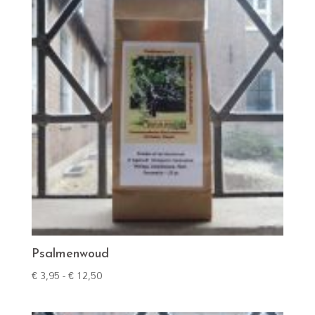
Psalmenwoud
Prijsklasse:
€
3,95
-
€
12,50
€ 3,95
tot