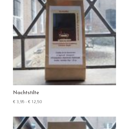
Nachtstilte
Prijsklasse:
€
3,95
-
€
12,50
€ 3,95
tot
€ 12,50