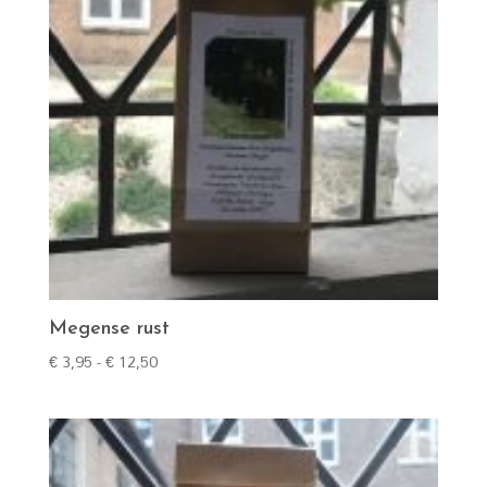
Megense rust
Prijsklasse:
€
3,95
-
€
12,50
€ 3,95
tot
€ 12,50