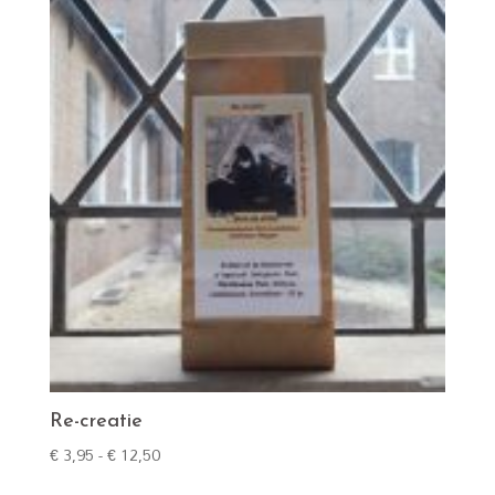
€ 12,50
Re-creatie
Prijsklasse:
€
3,95
-
€
12,50
€ 3,95