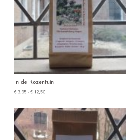
In de Rozentuin
Prijsklasse:
€
3,95
-
€
12,50
€ 3,95
tot
€ 12,50