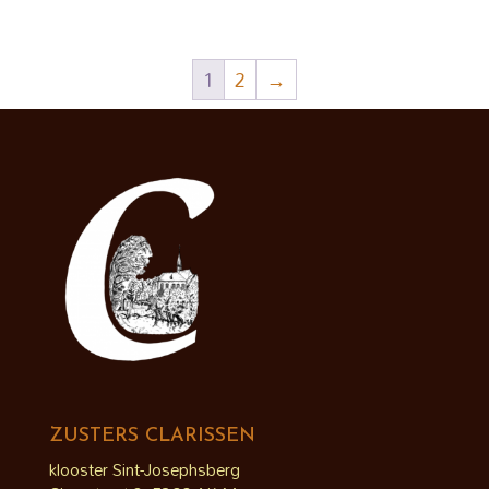
€ 3,95
tot
€ 12,50
1
2
→
ZUSTERS CLARISSEN
klooster Sint-Josephsberg