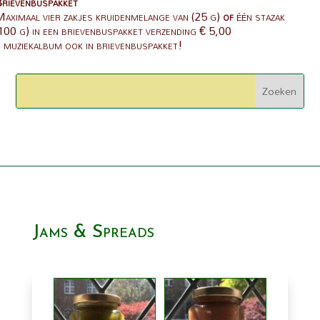
rievenbuspakket
aximaal vier zakjes kruidenmelange van (25 g)
of
één stazak
100 g) in een brievenbuspakket verzending € 5,00
 muziekalbum ook in brievenbuspakket!
Jams & Spreads