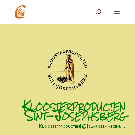
Kloosterproducten
Sint-Josephsberg
Kloosterproducten[@]clarissenmegen.nl