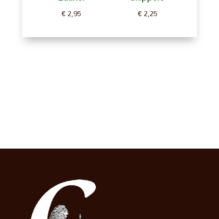
€
2,95
€
2,25