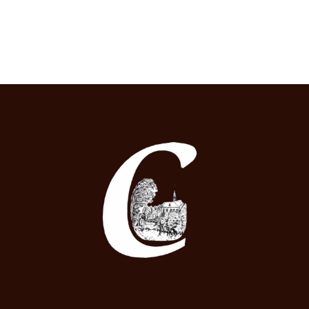
tot
€ 12,50