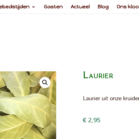
ebedstijden
Gasten
Actueel
Blog
Ons kloo
Laurier
Laurier uit onze kruide
€
2,95