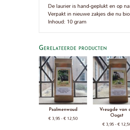
De laurier is hand-geplukt en op na
Verpakt in nieuwe zakjes die nu bio
Inhoud: 10 gram
Gerelateerde producten
Psalmenwoud
Vreugde van 
Oogst
Prijsklasse:
€
3,95
-
€
12,50
€
3,95
-
€
12,5
€ 3,95