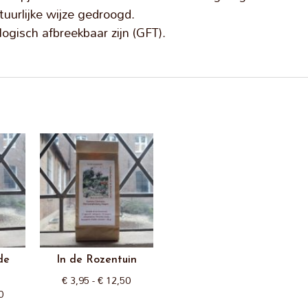
tuurlijke wijze gedroogd.
logisch afbreekbaar zijn (GFT).
de
In de Rozentuin
Prijsklasse:
€
3,95
-
€
12,50
Prijsklasse:
0
€ 3,95