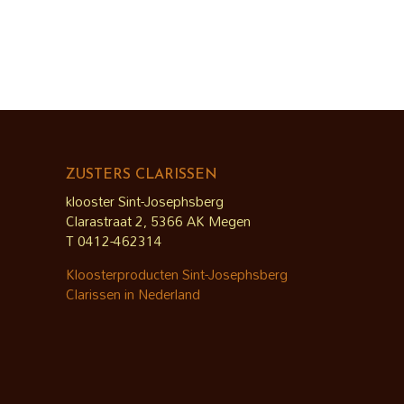
€ 3,95
tot
tot
€ 12,50
€ 12,50
ZUSTERS CLARISSEN
klooster Sint-Josephsberg
Clarastraat 2, 5366 AK Megen
T 0412-462314
Kloosterproducten Sint-Josephsberg
Clarissen in Nederland