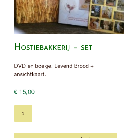
Hostiebakkerij – set
DVD en boekje: Levend Brood +
ansichtkaart.
€
15,00
Hostiebakkerij
-
set
aantal