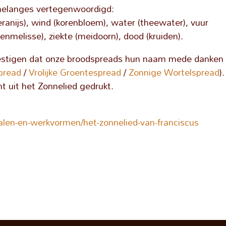
e melanges vertegenwoordigd:
ranijs), wind (korenbloem), water (theewater), vuur
oenmelisse), ziekte (meidoorn), dood (kruiden).
vestigen dat onze broodspreads hun naam mede danken
pread
/
Vrolijke Groentespread
/
Zonnige Wortelspread
).
t uit het Zonnelied gedrukt.
alen-en-werkvormen/het-zonnelied-van-franciscus