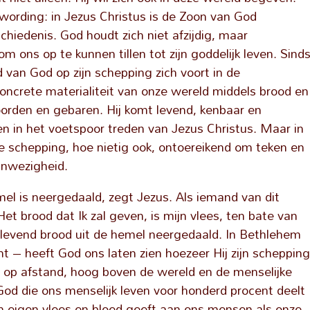
nswording: in Jezus Christus is de Zoon van God
hiedenis. God houdt zich niet afzijdig, maar
om ons op te kunnen tillen tot zijn goddelijk leven. Sind
 van God op zijn schepping zich voort in de
oncrete materialiteit van onze wereld middels brood en
oorden en gebaren. Hij komt levend, kenbaar en
in het voetspoor treden van Jezus Christus. Maar in
de schepping, hoe nietig ook, ontoereikend om teken en
anwezigheid.
mel is neergedaald, zegt Jezus. Als iemand van dit
Het brood dat Ik zal geven, is mijn vlees, ten bate van
s levend brood uit de hemel neergedaald. In Bethlehem
ent – heeft God ons laten zien hoezeer Hij zijn scheppin
od op afstand, hoog boven de wereld en de menselijke
d die ons menselijk leven voor honderd procent deelt
jn eigen vlees en bloed geeft aan ons mensen als onze