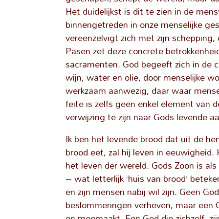
Het duidelijkst is dit te zien in de me
binnengetreden in onze menselijke gesc
vereenzelvigt zich met zijn schepping, 
Pasen zet deze concrete betrokkenheid
sacramenten. God begeeft zich in de c
wijn, water en olie, door menselijke w
werkzaam aanwezig, daar waar mensen 
feite is zelfs geen enkel element van 
verwijzing te zijn naar Gods levende a
Ik ben het levende brood dat uit de he
brood eet, zal hij leven in eeuwigheid. 
het leven der wereld. Gods Zoon is al
– wat letterlijk ‘huis van brood’ betek
en zijn mensen nabij wil zijn. Geen G
beslommeringen verheven, maar een Go
en meemaakt. Een God die zichzelf, zi