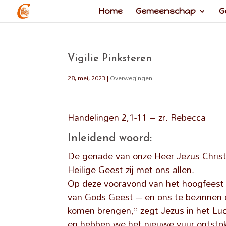
Home
Gemeenschap
G
Vigilie Pinksteren
28, mei, 2023
|
Overwegingen
Handelingen 2,1-11 – zr. Rebecca
Inleidend woord:
De genade van onze Heer Jezus Christ
Heilige Geest zij met ons allen.
Op deze vooravond van het hoogfeest v
van Gods Geest – en ons te bezinnen o
komen brengen,” zegt Jezus in het Lu
en hebben we het nieuwe vuur ontsto