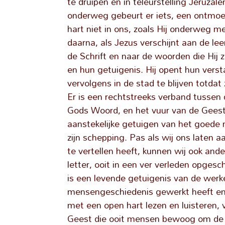
te druipen en in teleurstelling Jeruz
onderweg gebeurt er iets, een ontmoe
hart niet in ons, zoals Hij onderweg m
daarna, als Jezus verschijnt aan de leer
de Schrift en naar de woorden die Hij 
en hun getuigenis. Hij opent hun vers
vervolgens in de stad te blijven totda
Er is een rechtstreeks verband tussen 
Gods Woord, en het vuur van de Gees
aanstekelijke getuigen van het goede 
zijn schepping. Pas als wij ons laten 
te vertellen heeft, kunnen wij ook an
letter, ooit in een ver verleden opgesc
is een levende getuigenis van de werke
mensengeschiedenis gewerkt heeft en w
met een open hart lezen en luisteren, 
Geest die ooit mensen bewoog om de wo