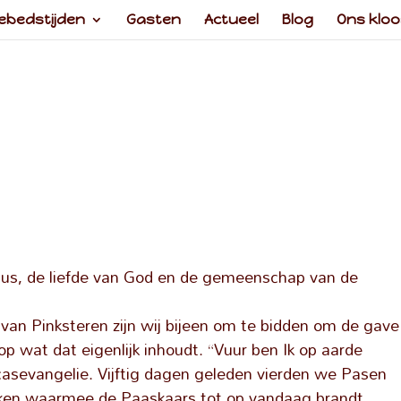
ebedstijden
Gasten
Actueel
Blog
Ons kloo
us, de liefde van God en de gemeenschap van de
an Pinksteren zijn wij bijeen om te bidden om de gave
p wat dat eigenlijk inhoudt. “Vuur ben Ik op aarde
casevangelie. Vijftig dagen geleden vierden we Pasen
ken waarmee de Paaskaars tot op vandaag brandt.