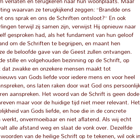
alem verlaten en terugkeren naar hun woonplaats. Maar
ting waarvan ze terugkijkend zeggen: “Brandde ons
et ons sprak en ons de Schriften ontsloot?” En ook
lingen terwijl zij samen zijn, verwijst Hij opnieuw naar
zelf gesproken had, als het fundament van hun geloof
tand om de Schriften te begrijpen, en maant hen
t ze de beloofde gave van de Geest zullen ontvangen.
de stille en volgehouden bezinning op de Schrift, op
t dat zwakke en onzekere mensen maakt tot
nieuws van Gods liefde voor iedere mens en voor heel
aanspreken, ons laten raken door wat God ons persoonlij
deren aanspreken. Het woord van de Schrift is geen dode
hreven maar voor de huidige tijd niet meer relevant. He
lijkheid van Gods liefde, en hoe die in de concrete
erkt, onvermoeibaar en niet aflatend. Als wij echt
valt alle afstand weg en slaat de vonk over. Dezelfde
orden van de heilige Schrift op te tekenen, wil ook i