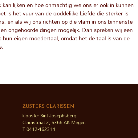
k kan lijken en hoe onmachtig we ons er ook in kunnen
et is het vuur van de goddelijke Liefde die sterker is
ns, en als wij ons richten op die vlam in ons binnenste
den ongehoorde dingen mogelijk. Dan spreken wij een
als hun eigen moedertaal, omdat het de taal is van de
s.
ZUSTERS CLARISSEN
klooster Sint-Josephsberg
Clarastraat 2, 5366 AK Megen
T 0412-462314