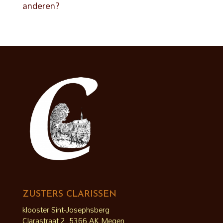
anderen?
ZUSTERS CLARISSEN
klooster Sint-Josephsberg
Clarastraat 2, 5366 AK Megen