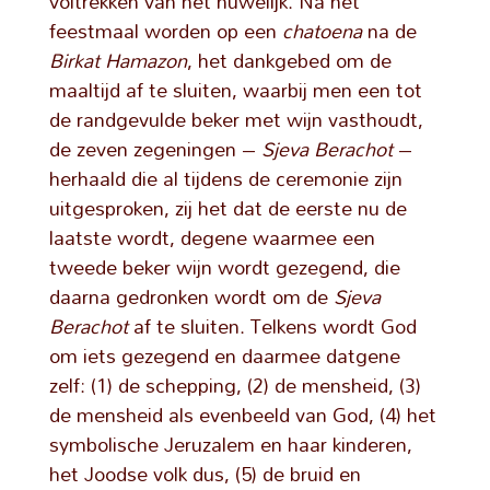
voltrekken van het huwelijk. Na het
feestmaal worden op een
chatoena
na de
Birkat Hamazon
, het dankgebed om de
maaltijd af te sluiten, waarbij men een tot
de randgevulde beker met wijn vasthoudt,
de zeven zegeningen –
Sjeva Berachot
–
herhaald die al tijdens de ceremonie zijn
uitgesproken, zij het dat de eerste nu de
laatste wordt, degene waarmee een
tweede beker wijn wordt gezegend, die
daarna gedronken wordt om de
Sjeva
Berachot
af te sluiten. Telkens wordt God
om iets gezegend en daarmee datgene
zelf: (1) de schepping, (2) de mensheid, (3)
de mensheid als evenbeeld van God, (4) het
symbolische Jeruzalem en haar kinderen,
het Joodse volk dus, (5) de bruid en