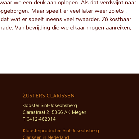
n waar we een deuk aan oplopen. Als dat verdwijnt naar
opgeborgen. Maar speelt er veel later weer zoiets ,
dat wat er speelt ineens veel zwaarder. Zò kostbaar
enade. Van bevrijding die we elkaar mogen aanreiken,
.
ZUSTERS CLARISSEN
klooster Sint-Josephsberg
Clarastraat 2, 5366 AK Megen
T 0412-462314
Kloosterproducten Sint-Josephsberg
Clarissen in Nederland