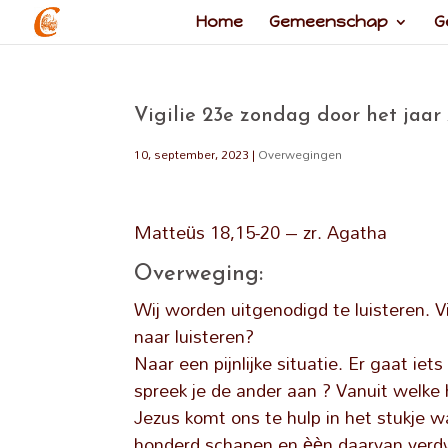
Home
Gemeenschap
G
Vigilie 23e zondag door het jaar
10, september, 2023
|
Overwegingen
Matteüs 18,15-20 – zr. Agatha
Overweging:
Wij worden uitgenodigd te luisteren. V
naar luisteren?
Naar een pijnlijke situatie. Er gaat iet
spreek je de ander aan ? Vanuit welke ho
Jezus komt ons te hulp in het stukje wa
honderd schapen en èèn daarvan verdwa