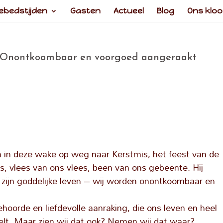
ebedstijden
Gasten
Actueel
Blog
Ons kloo
 Onontkoombaar en voorgoed aangeraakt
 in deze wake op weg naar Kerstmis, het feest van de
, vlees van ons vlees, been van ons gebeente. Hij
 zijn goddelijke leven – wij worden onontkoombaar en
oorde en liefdevolle aanraking, die ons leven en heel
stelt. Maar zien wij dat ook? Nemen wij dat waar?