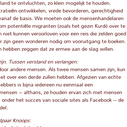
and te ontvluchten, zo klein mogelijk te houden.
atieën ontwikkelen, vrede bevorderen, gerechtigheid
, vanaf de basis. We moeten ook de mensenhandelaren
m potentiële migranten (zoals het gezin Kurdi) over te
h niet kunnen veroorloven voor een reis die zelden goed
 er zijn geen wonderen nodig om vooruitgang te boeken.
n hebben zeggen dat ze ermee aan de slag willen.
zijn. Tussen verstand en verlangen:
oor andere mensen. Als twee mensen samen zijn, kun
het over een derde zullen hebben. Afgezien van echte
hebbers is bijna iedereen nu eenmaal een
nsen – althans, ze houden ervan zich met mensen
 onder het succes van sociale sites als Facebook – de
del.
htpaar Knoops: