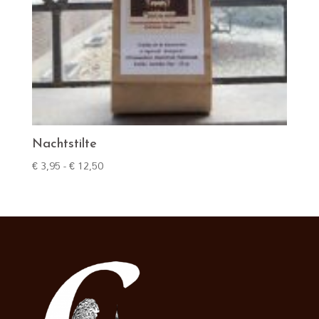
Nachtstilte
Prijsklasse:
€
3,95
-
€
12,50
€ 3,95
tot
€ 12,50