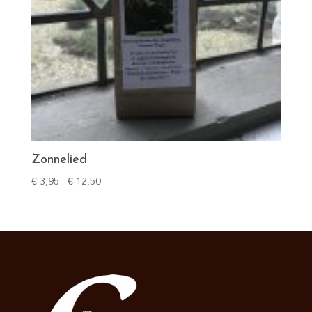
Zonnelied
Prijsklasse:
€
3,95
-
€
12,50
€ 3,95
tot
€ 12,50