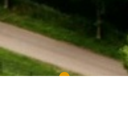

"Gods Zoon is
voor ons de weg