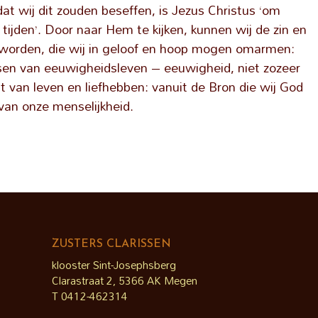
at wij dit zouden beseffen, is Jezus Christus ‘om
tijden’. Door naar Hem te kijken, kunnen wij de zin en
orden, die wij in geloof en hoop mogen omarmen:
nsen van eeuwigheidsleven – eeuwigheid, niet zozeer
it van leven en liefhebben: vanuit de Bron die wij God
van onze menselijkheid.
ZUSTERS CLARISSEN
klooster Sint-Josephsberg
Clarastraat 2, 5366 AK Megen
T 0412-462314