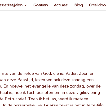
ebedstijden
Gasten
Actueel
Blog
Ons kloo
te van de liefde van God, die is: Vader, Zoon en
 van deze Paastijd, lezen we ook deze zondag een
us. En hoewel het evangelie van deze zondag, over de
l is, heb ik toch besloten om in deze vigilieviering
 de Petrusbrief. Toen ik het las, werd ik meteen
In de oorspronkelijke, Griekse tekst is het in feite één