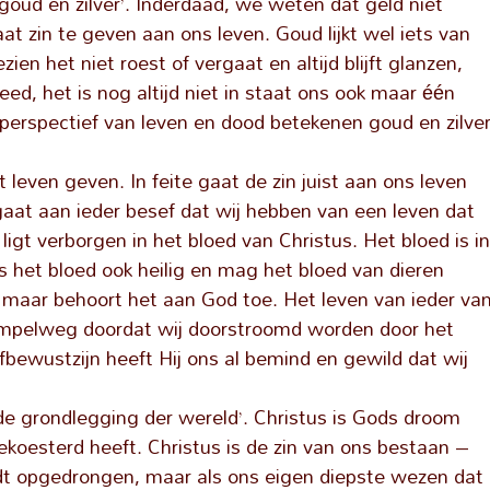
 goud en zilver’. Inderdaad, we weten dat geld niet
aat zin te geven aan ons leven. Goud lijkt wel iets van
ien het niet roest of vergaat en altijd blijft glanzen,
ed, het is nog altijd niet in staat ons ook maar één
 perspectief van leven en dood betekenen goud en zilve
et leven geven. In feite gaat de zin juist aan ons leven
fgaat aan ieder besef dat wij hebben van een leven dat
 ligt verborgen in het bloed van Christus. Het bloed is i
is het bloed ook heilig en mag het bloed van dieren
 maar behoort het aan God toe. Het leven van ieder va
impelweg doordat wij doorstroomd worden door het
fbewustzijn heeft Hij ons al bemind en gewild dat wij
 de grondlegging der wereld’. Christus is Gods droom
gekoesterd heeft. Christus is de zin van ons bestaan –
rdt opgedrongen, maar als ons eigen diepste wezen dat