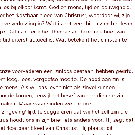
alles bij elkaar komt. God en mens, tijd en eeuwigheid.
r het ‘kostbaar bloed van Christus’, waardoor wij zijn
eze verlossing in? Wat is het verschil tussen het leven
? Dat is in feite het thema van deze hele brief van
 tijd uiterst actueel is. Wat betekent het christen te
onze voorvaderen een ‘zinloos bestaan’ hebben geërfd.
em leeg, loos, vergeefse moeite. De nood aan zin is
 mens. Als wij ons leven niet als zinvol kunnen
oor de komen; terwijl het besef van een diepere zin
an maken. Maar waar vinden we die zin?
geving’ lijkt te suggereren dat wij het zelf zijn die
s houdt ons in zijn brief iets anders voor. Hij zegt dat
het ‘kostbaar bloed van Christus’. Hij plaatst dit