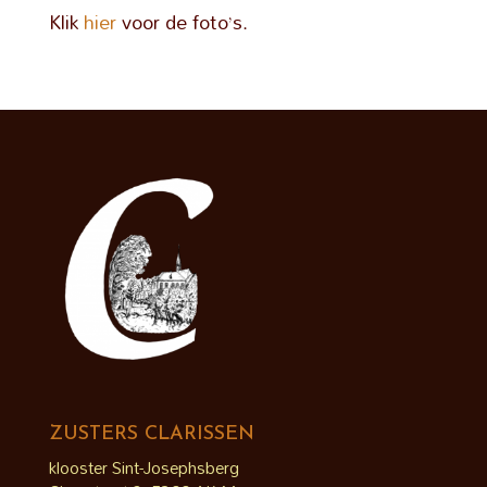
Klik
hier
voor de foto’s.
ZUSTERS CLARISSEN
klooster Sint-Josephsberg