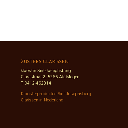
ZUSTERS CLARISSEN
klooster Sint-Josephsberg
Clarastraat 2, 5366 AK Megen
T 0412-462314
Kloosterproducten Sint-Josephsberg
Clarissen in Nederland