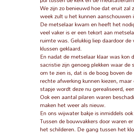
pui tussen de kerk en de meditatieruim
We zijn zo benieuwd hoe dat eruit za
week zult u het kunnen aanschouwen i
De metselaar kwam en heeft het nodi
veel vaker is er een tekort aan metse
ruimte was. Gelukkig liep daardoor d
klussen geklaard.
En nadat de metselaar klaar was kon d
sacristie zijn genoeg plekken waar de 
om te zien is, dat is de boog boven d
rechte afwerking kunnen kiezen, maar 
stapje wordt deze nu gerealiseerd, een
Ook een aantal pilaren waren beschad
maken het weer als nieuw.
En ons wijwater bakje is inmiddels oo
Tussen de bouwvakkers door waren er o
het schilderen. De gang tussen het kloo