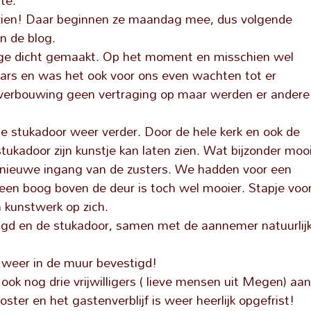
te.
l zien! Daar beginnen ze maandag mee, dus volgende
n de blog.
ge dicht gemaakt. Op het moment en misschien wel
laars en was het ook voor ons even wachten tot er
e verbouwing geen vertraging op maar werden er andere
e stukadoor weer verder. Door de hele kerk en ook de
stukadoor zijn kunstje kan laten zien. Wat bijzonder moo
e nieuwe ingang van de zusters. We hadden voor een
een boog boven de deur is toch wel mooier. Stapje voo
 kunstwerk op zich.
igd en de stukadoor, samen met de aannemer natuurlij
k weer in de muur bevestigd!
ok nog drie vrijwilligers ( lieve mensen uit Megen) aa
ster en het gastenverblijf is weer heerlijk opgefrist!